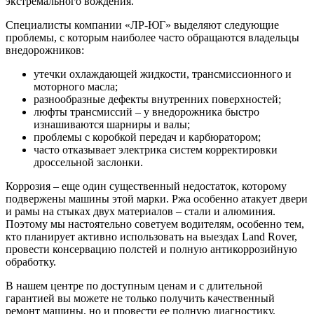
экстремального вождения.
Специалисты компании «ЛР-ЮГ» выделяют следующие
проблемы, с которым наиболее часто обращаются владельцы
внедорожников:
утечки охлаждающей жидкости, трансмиссионного и
моторного масла;
разнообразные дефекты внутренних поверхностей;
люфты трансмиссий – у внедорожника быстро
изнашиваются шарниры и валы;
проблемы с коробкой передач и карбюратором;
часто отказывает электрика систем корректировки
дроссельной заслонки.
Коррозия – еще один существенный недостаток, которому
подвержены машины этой марки. Ржа особенно атакует двери
и рамы на стыках двух материалов – стали и алюминия.
Поэтому мы настоятельно советуем водителям, особенно тем,
кто планирует активно использовать на выездах Land Rover,
провести консервацию полстей и полную антикоррозийную
обработку.
В нашем центре по доступным ценам и с длительной
гарантией вы можете не только получить качественный
ремонт машины, но и провести ее полную диагностику,