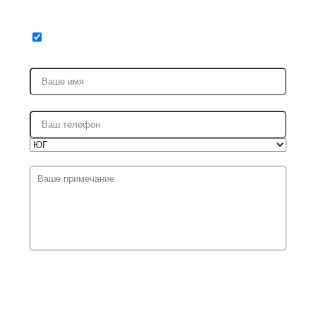
Я ПРИЕЗЖАЮ В ПЕРВЫЙ РАЗ (ПОЛУЧИТЬ СКИДКУ 15%
НА РАБОТЫ И 5% НА ЗАПЧАСТИ)