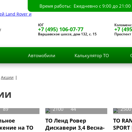
Время работы: Ежедневно с 9:00 до 21:00
ЮГ
Коломенс
+7 (495) 106-07-77
+7 (495
т
Варшавское шоссе, дом 132, с. 15
Проспект 
и
Автомобили
Калькулятор ТО
Акции
|
ии
89
2100
44
2500
льное
ТО Ленд Ровер
ТО RA
жение на ТО
Дискавери 3,4 Весна-
SPORT 