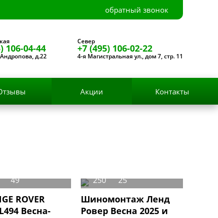
обратный звонок
кая
Север
) 106-04-44
+7 (495) 106-02-22
Андропова, д.22
4-я Магистральная ул., дом 7, стр. 11
Отзывы
Акции
Контакты
49
250
25
NGE ROVER
Шиномонтаж Ленд
L494 Весна-
Ровер Весна 2025 и