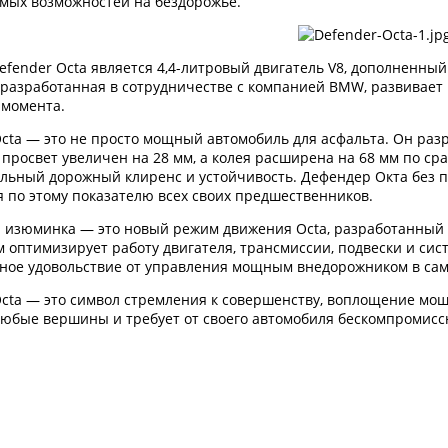
мых возможностей на бездорожье.
fender Octa является 4,4-литровый двигатель V8, дополненный
, разработанная в сотрудничестве с компанией BMW, развивает
 момента.
Octa — это не просто мощный автомобиль для асфальта. Он раз
просвет увеличен на 28 мм, а колея расширена на 68 мм по ср
льный дорожный клиренс и устойчивость. Дефендер Окта без пр
я по этому показателю всех своих предшественников.
я изюминка — это новый режим движения Octa, разработанный 
 оптимизирует работу двигателя, трансмиссии, подвески и сис
ное удовольствие от управления мощным внедорожником в сам
cta — это символ стремления к совершенству, воплощение мощи
любые вершины и требует от своего автомобиля бескомпромиссн