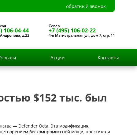
обратный звонок
кая
Север
) 106-04-44
+7 (495) 106-02-22
Андропова, д.22
4-я Магистральная ул., дом 7, стр. 11
Отзывы
Акции
Контакты
стью $152 тыс. был
ства — Defender Octa. Эта модификация,
лицетворением бескомпромиссной мощи, престижа и