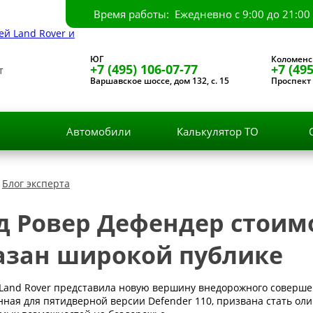
Время работы: Ежедневно с 9:00 до 21:00
ЮГ
Коломенс
+7 (495) 106-07-77
+7 (495
т
Варшавское шоссе, дом 132, с. 15
Проспект 
и
Автомобили
Калькулятор ТО
Блог эксперта
д Ровер Дефендер стоимо
азан широкой публике
Land Rover представила новую вершину внедорожного совершен
нная для пятидверной версии Defender 110, призвана стать о