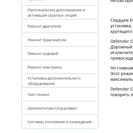
неповтори
Оригинальное дооснащение и
активация скрытых опций
Сердцем De
установка
Ремонт двигателя
крутящего
Ремонт трансмиссии
Defender 
Дорожный 
исключите
Ремонт ходовой
превосход
Ремонт электрики
Но главна
Этот режим
Установка дополнительного
максималь
оборудования
Defender O
Чип тюнинг
покорять 
Шиномонтаж/сход-развал
Системы отопления и охлаждения