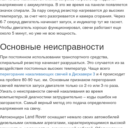
напряжение с аккумулятора. В это же время на панели появляется
значок спирали. За пару секунд резистор нагревается до высоких
температур, за счет чего разогревается и камера сгорания. Через
6-7 секунд двигатель начинает запуск, и индикатор тут же гаснет.
Чтобы двигатель хорошо функционировал, свечи работают еще
около 5 минут, но уже не всю мощность.
Основные неисправности
При постоянном использовании транспортного средства,
спиральный резистор начинает разрушаться. Это случается из-за
воздействия постоянных высоких температур. Чаще всего
перегорание накаливающих свечей в Дискавери 3
и 4 происходит
на пробеге 80-90 тыс. км. Основным признаком перегорания
свечей является запуск двигателя только со 2-го или 3-го раза.
Узнать о неисправности свечей накаливания во время
компьютерной диагностики затруднительно – коды ошибок не
загораются. Самый верный метод это подача определенного
напряжения на свечу.
Автоконцерн Land Rover оснащает немало своих автомобилей
дизельными силовыми агрегатами, характеризующимися высокой
мощностью, надежностью, экономичной работой. Обслуживание