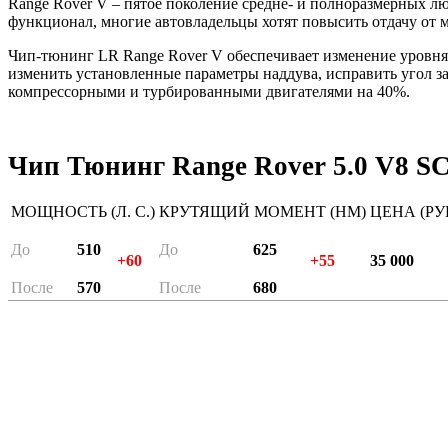
Range Rover V – пятое поколение средне- и полноразмерных лю
функционал, многие автовладельцы хотят повысить отдачу от
Чип-тюнинг LR Range Rover V обеспечивает изменение уровня 
изменить установленные параметры наддува, исправить угол 
компрессорными и турбированными двигателями на 40%.
Чип Тюнинг Range Rover 5.0 V8 S
МОЩНОСТЬ (Л. С.)
КРУТЯЩИЙ МОМЕНТ (НМ)
ЦЕНА (РУ
До
510
До
625
+60
+55
35 000
После
570
После
680