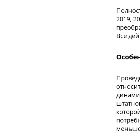
Полнос
2019, 2
преобра
Все де
Особен
Проведе
относи
динами
штатно
которой
потреб
меньше