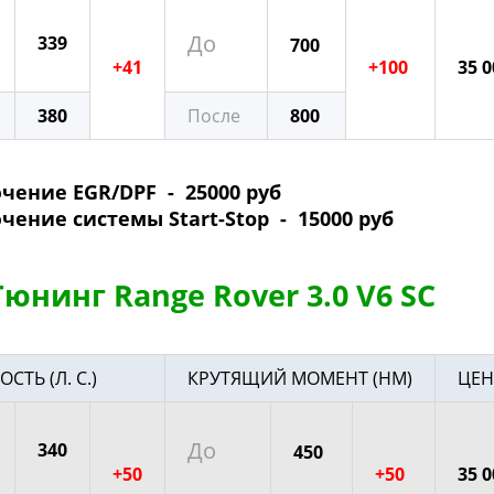
До
339
700
+41
+100
35 0
380
После
800
ение EGR/DPF - 25000 руб
ние системы Start-Stop - 15000 руб
юнинг Range Rover 3.0 V6 SC
ТЬ (Л. С.)
КРУТЯЩИЙ МОМЕНТ (НМ)
ЦЕН
До
340
450
+50
+50
35 0