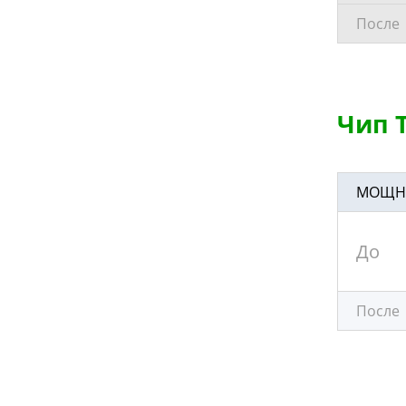
После
Чип Т
МОЩНОС
До
После