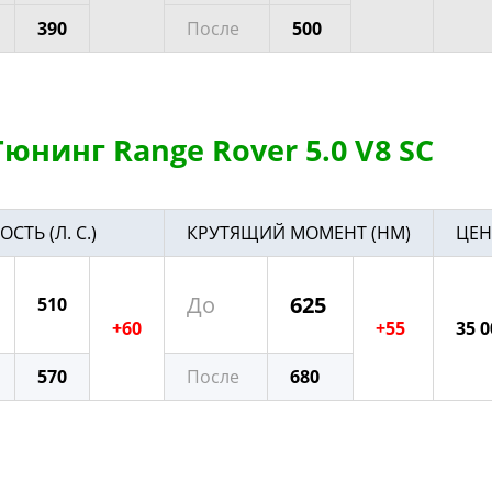
390
После
500
юнинг Range Rover 5.0 V8 SC
ТЬ (Л. С.)
КРУТЯЩИЙ МОМЕНТ (НМ)
ЦЕН
До
625
510
+60
+55
35 0
570
После
680