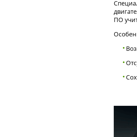
Специа
двигате
ПО учит
Особен
Воз
Отс
Сох