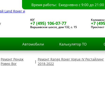
Время работы: Ежедневно с 9:00 до 21:00
ЮГ
Коломенс
+7 (495) 106-07-77
+7 (495
т
Варшавское шоссе, дом 132, с. 15
Проспект 
и
Автомобили
Калькулятор ТО
Ремонт Рендж
Ремонт Range Rover Vogue IV Рестайлинг
|
Ровер Вог
2018-2022
п Тюнинг Range Rover Vog