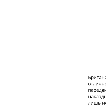
Британ
отлично
передви
наклады
лишь н