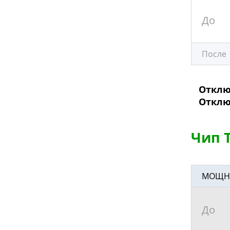
До
После
Отключ
Отключе
Чип Т
МОЩНОС
До