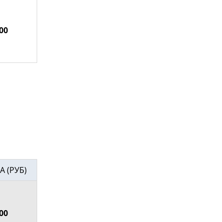
00
А (РУБ)
00