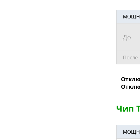
МОЩНОС
До
После
Отключ
Отключе
Чип Т
МОЩНОС