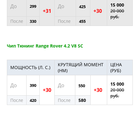
15 000
До
До
299
425
+31
+30
20 000
руб.
После
После
330
455
Чип Тюнинг Range Rover 4.2 V8 SC
КРУТЯЩИЙ МОМЕНТ
ЦЕНА
МОЩНОСТЬ (Л. С.)
(НМ)
(РУБ)
15 000
До
До
390
550
+30
+30
20 000
руб.
После
После
580
420