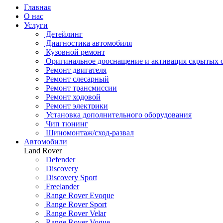
Главная
О нас
Услуги
Детейлинг
Диагностика автомобиля
Кузовной ремонт
Оригинальное дооснащение и активация скрытых 
Ремонт двигателя
Ремонт слесарный
Ремонт трансмиссии
Ремонт ходовой
Ремонт электрики
Установка дополнительного оборудования
Чип тюнинг
Шиномонтаж/сход-развал
Автомобили
Land Rover
Defender
Discovery
Discovery Sport
Freelander
Range Rover Evoque
Range Rover Sport
Range Rover Velar
Range Rover Vogue